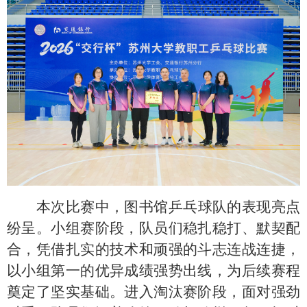
本次比赛中，图书馆乒乓球队的表现亮点
纷呈。小组赛阶段，队员们稳扎稳打、默契配
合，凭借扎实的技术和顽强的斗志连战连捷，
以小组第一的优异成绩强势出线，为后续赛程
奠定了坚实基础。进入淘汰赛阶段，面对强劲