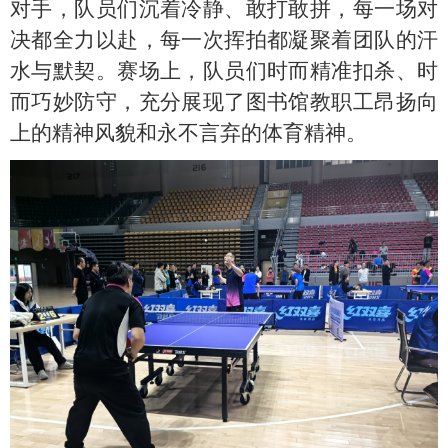
对手，队员们沉着冷静、敢打敢拼，每一场对
决都全力以赴，每一次挥拍都凝聚着团队的汗
水与默契。赛场上，队员们时而精准扣杀、时
而巧妙防守，充分展现了图书馆教职工昂扬向
上的精神风貌和永不言弃的体育精神。