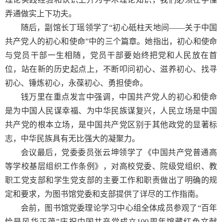
弄通做实上下功夫。
随后，副馆长丁瑶领学了“初心砥柱天地间——关于中国
共产党人的初心和使命”中的三个篇章。她指出，初心和使命
与党员干部一生相随，党员干部要始终把党和人民放在首
位，站在新的历史起点上，不断叩问初心、滋养初心、找寻
初心、锤炼初心，永葆初心、勇担使命。
钱万里在重点发言中强调，中国共产党人的初心和使命
是为中国人民谋幸福、为中华民族谋复兴，人民立场是中国
共产党的根本立场，是中国共产党区别于其他政党的显著标
志，中华民族具有无比强大的凝聚力。
会议最后，党委委员张云坤领学了《中国共产党普通高
等学校基层组织工作条例》，对高校党委、院级党组织、教
职工党支部和学生党支部的主要工作和职责做出了明确的规
定和要求，为图书馆党委和支部提供了详尽的工作指南。
会前，图书馆党委理论学习中心组全体成员参观了“百年
恰是风华正茂”庆祝中国共产党成立
100
周年馆藏红色文献